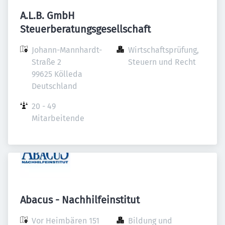
A.L.B. GmbH
Steuerberatungsgesellschaft
Johann-Mannhardt-
Wirtschaftsprüfung, 
Straße 2

Steuern und Recht
99625 Kölleda

Deutschland
20 - 49 
Mitarbeitende
Abacus - Nachhilfeinstitut
Vor Heimbären 151

Bildung und 