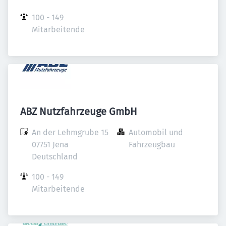
100 - 149 
Mitarbeitende
ABZ Nutzfahrzeuge GmbH
An der Lehmgrube 15

Automobil und 
07751 Jena

Fahrzeugbau
Deutschland
100 - 149 
Mitarbeitende