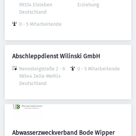
99334 Elxleben

Erziehung
Deutschland
0 - 5 Mitarbeitende
Abschleppdienst Wilinski GmbH
Rennsteigstraße 2 - 6

0 - 5 Mitarbeitende
98544 Zella-Mehlis

Deutschland
Abwasserzweckverband Bode Wipper