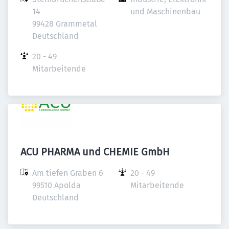
14

und Maschinenbau
99428 Grammetal

Deutschland
20 - 49 
Mitarbeitende
ACU PHARMA und CHEMIE GmbH
Am tiefen Graben 6

20 - 49 
99510 Apolda

Mitarbeitende
Deutschland