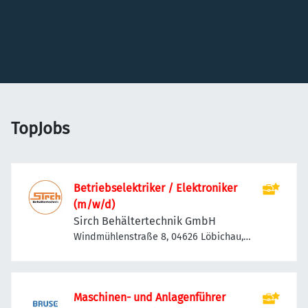
TopJobs
Betriebselektriker / Elektroniker
(m/w/d)
Sirch Behältertechnik GmbH
Windmühlenstraße 8, 04626 Löbichau,
Deutschland
Maschinen- und Anlagenführer