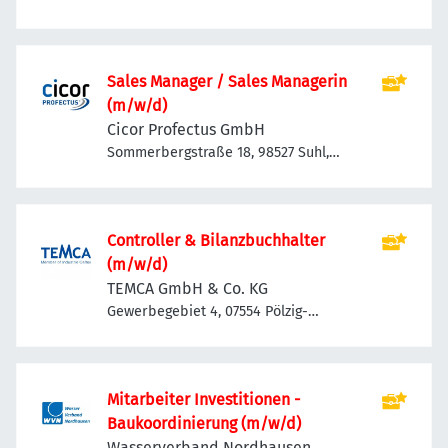
Sales Manager / Sales Managerin
(m/w/d)
Cicor Profectus GmbH
Sommerbergstraße 18, 98527 Suhl,
Deutschland
Controller & Bilanzbuchhalter
(m/w/d)
TEMCA GmbH & Co. KG
Gewerbegebiet 4, 07554 Pölzig-
Beiersdorf, Deutschland
Mitarbeiter Investitionen -
Baukoordinierung (m/w/d)
Wasserverband Nordhausen