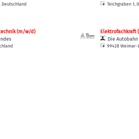
t, Deutschland
Teichgraben 1, 
technik (m/w/d)
Elektrofachkraft
undes
Die Autobahn
chland
99428 Weimar-L