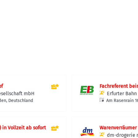
of
Fachreferent bei
esellschaft mbH
Erfurter Bah
den, Deutschland
Am Rasenrain 16
in Vollzeit ab sofort
Warenverräumer (
dm-drogerie 