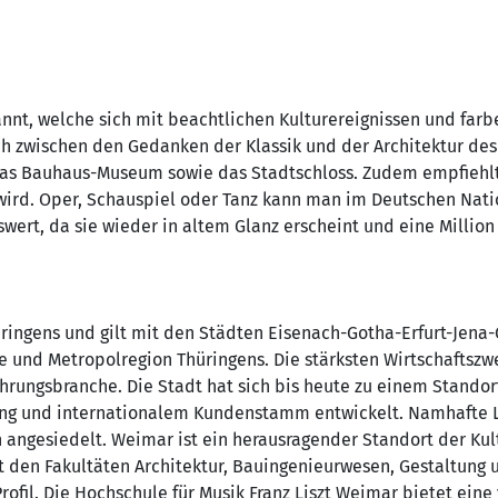
annt, welche sich mit beachtlichen Kulturereignissen und fa
ch zwischen den Gedanken der Klassik und der Architektur de
das Bauhaus-Museum sowie das Stadtschloss. Zudem empfiehlt
t wird. Oper, Schauspiel oder Tanz kann man im Deutschen Nat
wert, da sie wieder in altem Glanz erscheint und eine Million
hüringens und gilt mit den Städten Eisenach-Gotha-Erfurt-Jen
e und Metropolregion Thüringens. Die stärksten Wirtschaftszw
hrungsbranche. Die Stadt hat sich bis heute zu einem Standor
ung und internationalem Kundenstamm entwickelt. Namhafte L
n angesiedelt. Weimar ist ein herausragender Standort der Kult
t den Fakultäten Architektur, Bauingenieurwesen, Gestaltung
Profil. Die Hochschule für Musik Franz Liszt Weimar bietet ein