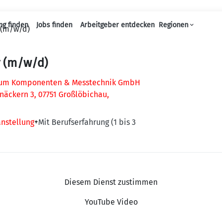
ng finden
Jobs finden
Arbeitgeber entdecken
Regionen
 (m/w/d)
Haupt-Navigation
r (m/w/d)
um Komponenten & Messtechnik GmbH
näckern 3, 07751 Großlöbichau,
anstellung
+
Mit Berufserfahrung (1 bis 3
Diesem Dienst zustimmen
YouTube Video