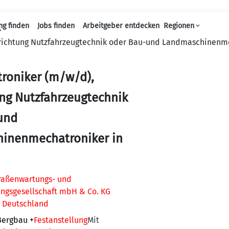
ng finden
Jobs finden
Arbeitgeber entdecken
Regionen
Haupt-Navigation
hrichtung Nutzfahrzeugtechnik oder Bau-und Landmaschinenme
roniker (m/w/d),
ng Nutzfahrzeugtechnik
und
inenmechatroniker in
traßenwartungs- und
ungsgesellschaft mbH & Co. KG
, Deutschland
Bergbau
+
Festanstellung
Mit