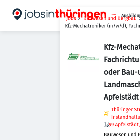
Ausbildu
Jobs
Bauwesen und Bergbau
Kfz-Mechatroniker (m/w/d), Fac
Kfz-Mechat
Fachrichtu
oder Bau-
Landmasch
Apfelstädt
Thüringer S
Instandhalt
99 Apfelstädt
Bauwesen und 