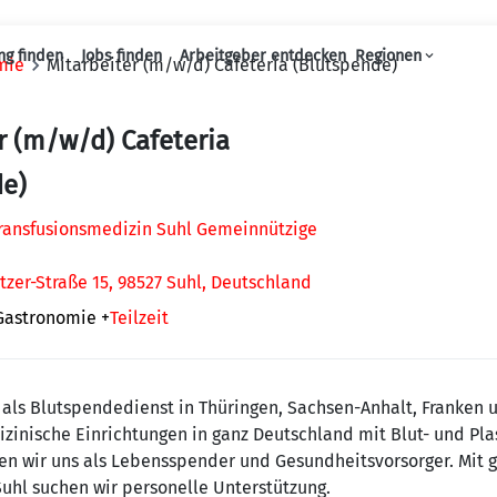
ng finden
Jobs finden
Arbeitgeber entdecken
Regionen
mie
Mitarbeiter (m/w/d) Cafeteria (Blutspende)
Haupt-Navigation
r (m/w/d) Cafeteria
de)
 Transfusionsmedizin Suhl Gemeinnützige
tzer-Straße 15, 98527 Suhl, Deutschland
 Gastronomie
+
Teilzeit
r als Blutspendedienst in Thüringen, Sachsen-Anhalt, Franken 
zinische Einrichtungen in ganz Deutschland mit Blut- und P
n wir uns als Lebensspender und Gesundheitsvorsorger. Mit
uhl suchen wir personelle Unterstützung.