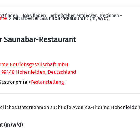
ng finden
Jobs finden
Arbeitgeber entdecken
Regionen
mie
Mitarbeiter Saunabar-Restaurant (m/w/d)
Haupt-Navigation
r Saunabar-Restaurant
rme Betriebsgesellschaft mbH
, 99448 Hohenfelden, Deutschland
 Gastronomie
+
Festanstellung
+
undliches Unternehmen sucht die Avenida-Therme Hohenfelde
nt (m/w/d)