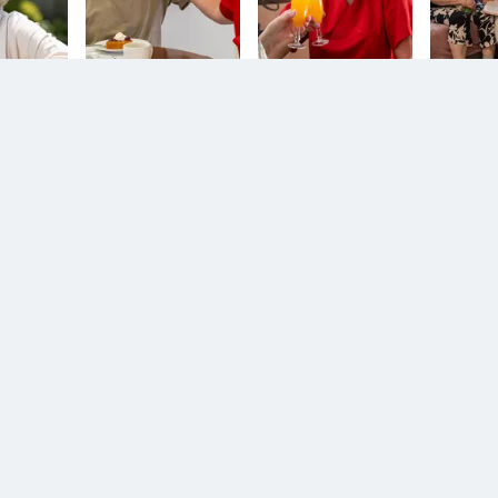
n.
Diesem Service zustimmen.
D
YouTube Video