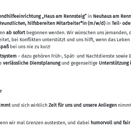
endhilfeeinrichtung
„Haus am Rennsteig“
in
Neuhaus am Ren
freundliche
n, hilfsbereiten Mitarbeiter*in (m/w/d)
in
Teil- ode
ann
ab sofort
begonnen werden. Wir wünschen uns jemanden, d
itet, bei Konflikten unterstützt und uns hilft, wenn das Leben m
Spaß
bei uns nie zu kurz!
htsystem
– dazu gehören Früh-, Spät- und Nachtdienste sowie
ne
verlässliche Dienstplanung
und gegenseitige
Unterstützung 
r
nimmt
und sich wirklich
Zeit für uns und unsere Anliegen
nimmt 
wenn wir mal Grenzen austesten, und dabei
humorvoll und fair