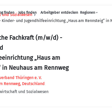
ng finden
Jobs finden
Arbeitgeber entdecken
Regionen
ft und Sozialwesen
Haupt-Navigation
- Kinder- und Jugendhilfeeinrichtung „Haus am Rennsteig“ i
he Fachkraft (m/w/d) -
nd
eeinrichtung „Haus am
“ in Neuhaus am Rennweg
erband Thüringen e. V.
m Rennweg, Deutschland
wirtschaft und Sozialwesen