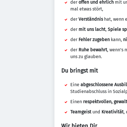
der
offen und ehrlich
mit un
mal etwas stört,
der
Verständnis
hat, wenn e
der
mit uns lacht
,
Spiele sp
der
Fehler zugeben
kann,
n
der
Ruhe bewahrt
, wenn’s 
uns zu glauben.
Du bringst mit
Eine
abgeschlossene Ausbi
Studienabschluss in Sozial
Einen
respektvollen, gewal
Teamgeist
und
Kreativität
,
Wir bieten Dir