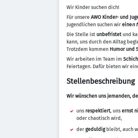
Wir Kinder suchen dich!
Für unsere
AWO Kinder- und Jug
Jugendlichen suchen wir
eine
n 
Die Stelle ist
unbefristet
und k
kann, uns durch den Alltag begle
Trotzdem kommen
Humor und 
Wir arbeiten im Team im
Schic
Feiertagen. Dafür bieten wir ei
Stellenbeschreibung
Wir wünschen uns jemanden, de
uns
respektiert
, uns
ernst 
oder chaotisch wird,
der
geduldig
bleibt, auch 