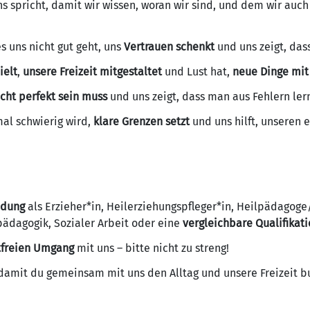
s spricht, damit wir wissen, woran wir sind, und dem wir auc
s uns nicht gut geht, uns
Vertrauen schenkt
und uns zeigt, dass
ielt
,
unsere Freizeit mitgestaltet
und Lust hat,
neue Dinge mit
icht perfekt sein muss
und uns zeigt, dass man aus Fehlern ler
mal schwierig wird,
klare Grenzen setzt
und uns hilft, unseren 
ldung
als Erzieher*in, Heilerziehungspfleger*in, Heilpädagog
pädagogik, Sozialer Arbeit oder eine
vergleichbare Qualifikat
tfreien Umgang
mit uns – bitte nicht zu streng!
 damit du gemeinsam mit uns den Alltag und unsere Freizeit bu