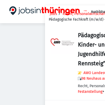
Ausbildu
Jobs
Recht, Personalwirtscha
Pädagogische Fachkraft (m/w/d) 
Pädagogisc
Kinder- u
Jugendhilf
Rennsteig
AWO Landesv
98 Neuhaus a
Recht, Personal
Festanstellung
+