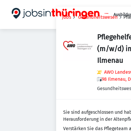
Ausbildu
Jobs
Gesundheitswesen
Pfl
Pflegehelf
(m/w/d) i
Ilmenau
AWO Landesv
98 Ilmenau, 
Gesundheitswe
Sie sind aufgeschlossen und ha
Herausforderung in der Altenpfl
Verstärken Sie das Pflegeteam 