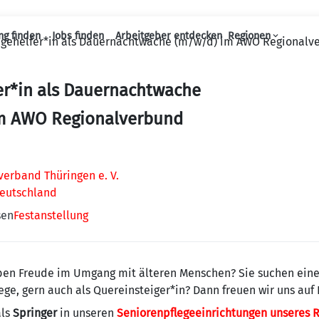
ng finden
Jobs finden
Arbeitgeber entdecken
Regionen
egehelfer*in als Dauernachtwache (m/w/d) im AWO Regionalv
Haupt-Navigation
er*in als Dauernachtwache
m AWO Regionalverbund
erband Thüringen e. V.
Deutschland
sen
Festanstellung
ben Freude im Umgang mit älteren Menschen? Sie suchen eine
ege, gern auch als Quereinsteiger*in? Dann freuen wir uns auf
als
Springer
in unseren
Seniorenpflegeeinrichtungen unseres 