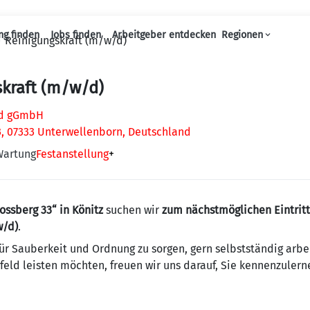
ng finden
Jobs finden
Arbeitgeber entdecken
Regionen
Reinigungskraft (m/w/d)
Haupt-Navigation
kraft (m/w/d)
ld gGmbH
, 07333 Unterwellenborn, Deutschland
Wartung
Festanstellung
+
ossberg 33“ in Könitz
suchen wir
zum nächstmöglichen Eintrit
w/d)
.
ür Sauberkeit und Ordnung zu sorgen, gern selbstständig arbe
eld leisten möchten, freuen wir uns darauf, Sie kennenzulern