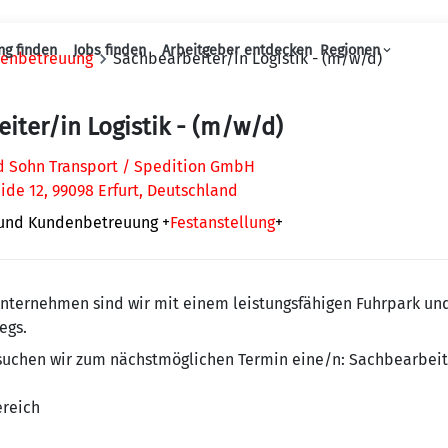
ng finden
Jobs finden
Arbeitgeber entdecken
Regionen
denbetreuung
Sachbearbeiter/in Logistik - (m/w/d)
Haupt-Navigation
iter/in Logistik - (m/w/d)
nd Sohn Transport / Spedition GmbH
eide 12, 99098 Erfurt, Deutschland
 und Kundenbetreuung
+
Festanstellung
+
unternehmen sind wir mit einem leistungsfähigen Fuhrpark und
egs.
suchen wir zum nächstmöglichen Termin eine/n: Sachbearbeite
reich