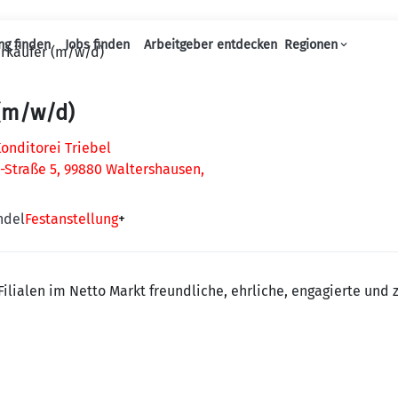
ng finden
Jobs finden
Arbeitgeber entdecken
Regionen
rkäufer (m/w/d)
Haupt-Navigation
 (m/w/d)
onditorei Triebel
s-Straße 5, 99880 Waltershausen,
ndel
Festanstellung
+
Filialen im Netto Markt freundliche, ehrliche, engagierte und 