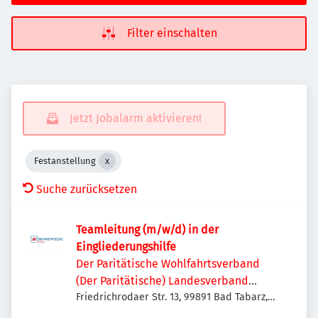
Filter einschalten
Jetzt Jobalarm aktivieren!
Festanstellung
Suche zurücksetzen
Teamleitung (m/w/d) in der
Eingliederungshilfe
Der Paritätische Wohlfahrtsverband
(Der Paritätische) Landesverband
Thüringen e. V.
Friedrichrodaer Str. 13, 99891 Bad Tabarz,
Deutschland