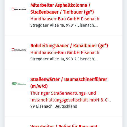
Mitarbeiter Asphaltkolonne /
Straßenbauer / Tiefbauer (gn*)
Hundhausen-Bau GmbH Eisenach
Stregdaer Allee 1a, 99817 Eisenach,
Deutschland
Rohrleitungsbauer / Kanalbauer (gn*)
Hundhausen-Bau GmbH Eisenach
Stregdaer Allee 1a, 99817 Eisenach,
Deutschland
Straßenwärter / Baumaschinenführer
(m/w/d)
Thüringer Straßenwartungs- und
Instandhaltungsgesellschaft mbH & Co.
KG
99 Eisenach, Deutschland
Vorarbeiter / Polier für Bau- und