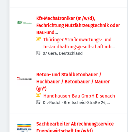
Deutschland
Kfz-Mechatroniker (m/w/d),
Fachrichtung Nutzfahrzeugtechnik oder
Bau-und
Landmaschinenmechatroniker
Thüringer Straßenwartungs- und
(m/w/d) in Gera
Instandhaltungsgesellschaft mbH
07 Gera, Deutschland
& Co. KG
Beton- und Stahlbetonbauer /
Hochbauer / Betonbauer / Maurer
(gn*)
Hundhausen-Bau GmbH Eisenach
Dr.-Rudolf-Breitscheid-Straße 24,
07570 Weida, Deutschland
Sachbearbeiter Abrechnungsservice
Energiewirtschaft (m/w/d)