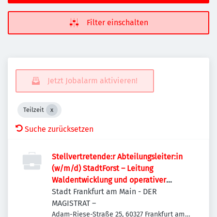
Filter einschalten
Jetzt Jobalarm aktivieren!
Teilzeit
Suche zurücksetzen
Stellvertretende:r Abteilungsleiter:in
(w/m/d) StadtForst – Leitung
Waldentwicklung und operativer
Forstbetrieb
Stadt Frankfurt am Main - DER
MAGISTRAT –
Adam-Riese-Straße 25, 60327 Frankfurt am