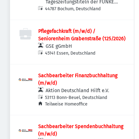
Tageszeitungstiteln der FUNKE
44787 Bochum, Deutschland
MEDIEN NRW
Pflegefachkraft (m/w/d) /
Seniorenheim Grabenstraße (125/2026)
GSE gGmbH
45141 Essen, Deutschland
Sachbearbeiter Finanzbuchhaltung
(m/w/d)
Aktion Deutschland Hilft e.V.
53113 Bonn-Beuel, Deutschland
Teilweise Homeoffice
Sachbearbeiter Spendenbuchhaltung
(m/w/d)