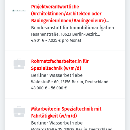
Projektverantwortliche
(Architektinnen/Architekten oder
Bauingenieurinnen/Bauingenieure)
(w/m/d)
Bundesanstalt für Immobilienaufgaben
Fasanenstraße, 10623 Berlin-Bezirk
Charlottenburg-Wilmersdorf, Deutschland
4.901 € - 7.025 € pro Monat
Rohrnetzfacharbeiter:in für
Spezialtechnik (w/m/d)
Berliner Wasserbetriebe
Waldstraße 60, 13156 Berlin, Deutschland
48.000 € - 56.000 €
Mitarbeiter:in Spezialtechnik mit
Fahrtätigkeit (w/m/d)
Berliner Wasserbetriebe
Motardstraße 35, 13629 Berlin, Deutschland