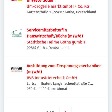
in 99867 Gotha
dm-drogerie markt GmbH + Co. KG
Gartenstraße 13, 99867 Gotha, Deutschland
Servicemitarbeiter*in
Hauswirtschaft/Küche (m/w/d)
Städtische Heime Gotha gGmbH
99867 Gotha, Deutschland
Ausbildung zum Zerspanungsmechaniker
(m/w/d)
IWB Industrietechnik GmbH
Luftschiffhafen, Langenscheidtstraße 7,
99867 Gotha, Deutschland
950 € - 1.100 € pro Monat