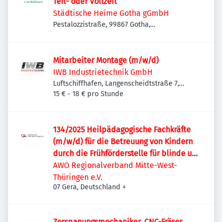
Teil- oder Vollzeit
Städtische Heime Gotha gGmbH
Pestalozzistraße, 99867 Gotha,
Deutschland
Mitarbeiter Montage (m/w/d)
IWB Industrietechnik GmbH
Luftschiffhafen, Langenscheidtstraße 7,
99867 Gotha, Deutschland
15 € - 18 € pro Stunde
134/2025 Heilpädagogische Fachkräfte
(m/w/d) für die Betreuung von Kindern
durch die Frühförderstelle für blinde und
sehgschädigte Kinder
AWO Regionalverband Mitte-West-
Thüringen e.V.
07 Gera, Deutschland
+
Zerspanungsmechaniker, CNC-Fräser