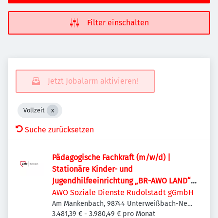
Filter einschalten
Jetzt Jobalarm aktivieren!
Vollzeit
Suche zurücksetzen
Pädagogische Fachkraft (m/w/d) |
Stationäre Kinder- und
Jugendhilfeeinrichtung „BR-AWO LAND“ |
Befristet
AWO Soziale Dienste Rudolstadt gGmbH
Am Mankenbach, 98744 Unterweißbach-Neu-
Leibis, Deutschland
3.481,39 € - 3.980,49 € pro Monat