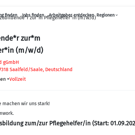
ng finden
Jobs finden
Arbeitgeber entdecken
Regionen
zubildende*r zur*m Pflegehelfer*in (m/w/d)
Haupt-Navigation
ende*r zur*m
er*in (m/w/d)
ld gGmbH
7318 Saalfeld/Saale, Deutschland
sen
+
Vollzeit
e machen wir uns stark!
mwork.
bildung zum/zur Pflegehelfer/in (Start: 01.09.202