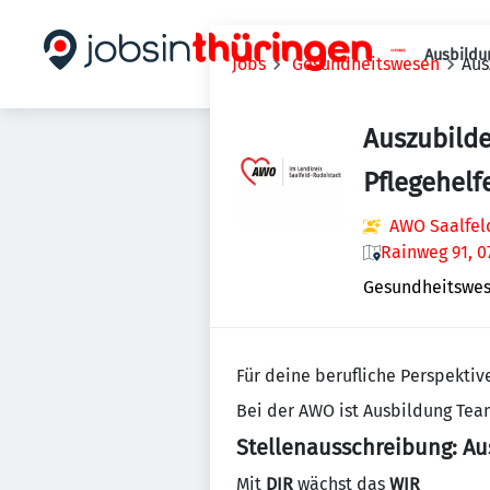
Ausbildu
Jobs
Gesundheitswesen
Aus
Auszubild
Pflegehelf
AWO Saalfe
Rainweg 91, 0
Gesundheitswe
Für deine berufliche Perspektiv
Bei der AWO ist Ausbildung Tea
Stellenausschreibung: Aus
Mit
DIR
wächst das
WIR