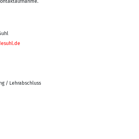
 Kontaktaufnahme.
Suhl
esuhl.de
ng / Lehrabschluss