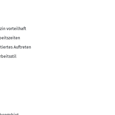
in vorteilhaft
beitszeiten
tiertes Auftreten
beitsstil
abengebiet