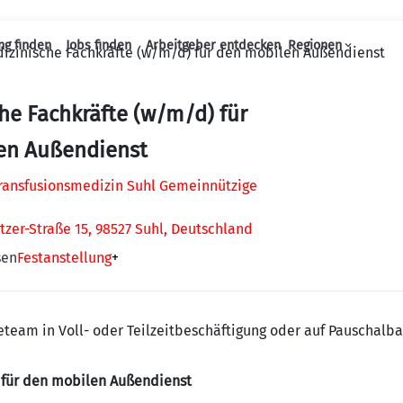
ng finden
Jobs finden
Arbeitgeber entdecken
Regionen
izinische Fachkräfte (w/m/d) für den mobilen Außendienst
Haupt-Navigation
he Fachkräfte (w/m/d) für
en Außendienst
 Transfusionsmedizin Suhl Gemeinnützige
tzer-Straße 15, 98527 Suhl, Deutschland
sen
Festanstellung
+
team in Voll- oder Teilzeitbeschäftigung oder auf Pauschalba
 für den mobilen Außendienst