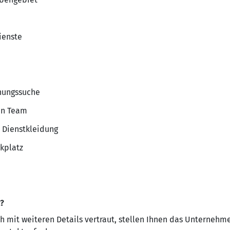
ienste
nungssuche
en Team
t Dienstkleidung
rkplatz
?
h mit weiteren Details vertraut, stellen Ihnen das Unternehm