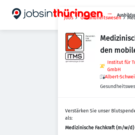
Ausbildu
Jobs
Gesundheitswesen
Med
Medizinisc
den mobil
Institut für
GmbH
Albert-Schwei
Gesundheitswe
Verstärken Sie unser Blutspende
als:
Medizinische Fachkraft (m/w/d)