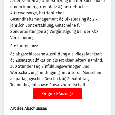
Arbeitszeiten â¢ Unterstützung bei der Suche nach
einem Kindergartenplatz â¢ betriebliche
Altersvorsorge, betriebliches
Gesundheitsmanagement â¢ Bikeleasing â¢ 2 x
jährlich Sonderzahlung, Gutscheine für
Sonderleistungen â¢ Vergünstigung bei der Kfz-
Versicherung
Sie bieten uns:
â¢ abgeschlossene Ausbildung als Pflegefachkraft
â¢ Zusatzqualifikation als Praxisanleiter/in (mind.
300 Stunden) â¢ Einfühlungsvermögen und
Wertschätzung im Umgang mit älteren Menschen
â¢ pädagogisches Geschick â¢ Flexibilität,
Teamfähigkeit sowie Einsatzbereitschaft
Original-Anzeige
Art des Abschlusses