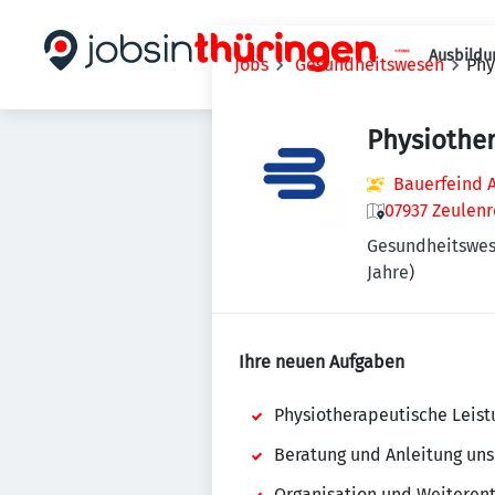
Ausbildu
Jobs
Gesundheitswesen
Phy
Physiothe
Bauerfeind 
07937 Zeulen
Gesundheitswe
Jahre)
Ihre neuen Aufgaben
Physiotherapeutische Leist
Beratung und Anleitung un
Organisation und Weiteren