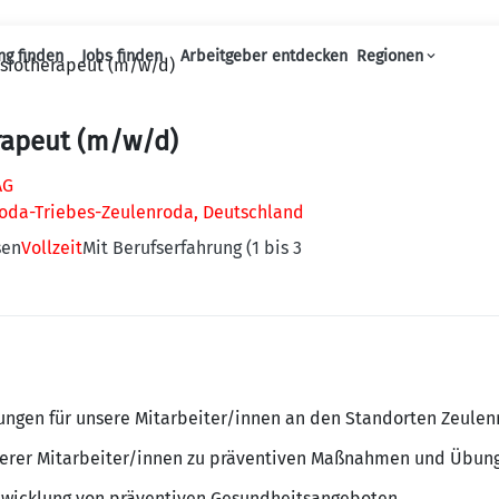
ng finden
Jobs finden
Arbeitgeber entdecken
Regionen
siotherapeut (m/w/d)
Haupt-Navigation
rapeut (m/w/d)
AG
roda-Triebes-Zeulenroda, Deutschland
sen
Vollzeit
Mit Berufserfahrung (1 bis 3
ungen für unsere Mitarbeiter/innen an den Standorten Zeulen
serer Mitarbeiter/innen zu präventiven Maßnahmen und Übun
twicklung von präventiven Gesundheitsangeboten