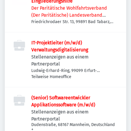
Eingliederungshilfe
Der Paritätische Wohlfahrtsverband
(Der Paritätische) Landesverband
Thüringen e. V.
Friedrichrodaer Str. 13, 99891 Bad Tabarz,
Deutschland
IT-Projektleiter (m/w/d)
Verwaltungsdigitalisierung
Stellenanzeigen aus einem
Partnerportal
Ludwig-Erhard-Ring, 99099 Erfurt-
Daberstedt, Deutschland
Teilweise Homeoffice
(Senior) Softwareentwickler
Applikationssoftware (m/w/d)
Stellenanzeigen aus einem
Partnerportal
Dudenstraße, 68167 Mannheim, Deutschland
+