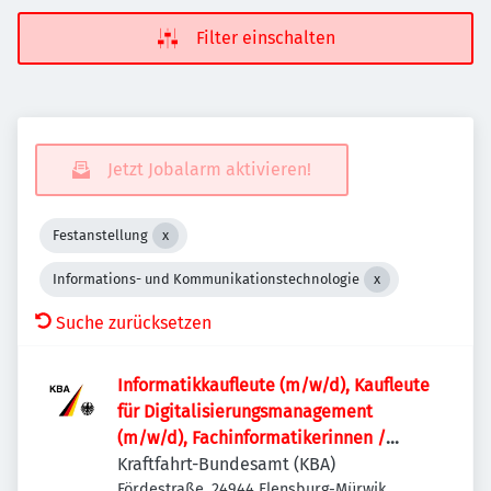
Filter einschalten
Jetzt Jobalarm aktivieren!
Festanstellung
Informations- und Kommunikationstechnologie
Suche zurücksetzen
Informatik­kaufleute (m/w/d), Kaufleute
für Digitalisierungs­management
(m/w/d), Fachinformatikerinnen /
Fachinformatiker (m/w/d) oder
Kraftfahrt-Bundesamt (KBA)
vergleichbare IT-Ausbildung für den IT-
Fördestraße, 24944 Flensburg-Mürwik,