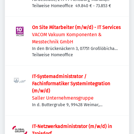
Deutschland
Teilweise Homeoffice
49.840 € - 73.853 €
Leitstand im Rechenzentrum
On Site Mitarbeiter (m/w/d) - IT Services
VACOM Vakuum Komponenten &
Messtechnik GmbH
In den Brückenäckern 3, 07751 Großlöbichau,
Deutschland
Teilweise Homeoffice
IT-Systemadministrator /
Fachinformatiker Systemintegration
(m/w/d)
Saller Unternehmensgruppe
In d. Buttergrube 9, 99428 Weimar,
Deutschland
IT-Netzwerkadministrator (m/w/d) in
Troisdorf