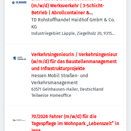
(m/w/d) Werksverkehr | 3-Schicht-
Betrieb | Abrollcontainer &
Absetzmulden
TD Rohstoffhandel Haidhof GmbH & Co.
KG
Industriegebiet Läpple, Ziegelholz 20, 93158
Teublitz-Maxhütte, Deutschland
Verkehrsingenieurin / Verkehrsingenieur
(w/m/d) für das Baustellenmanagement
und Infrastrukturprojekte
Hessen Mobil Straßen- und
Verkehrsmanagement
63571 Gelnhausen-Hailer, Deutschland
Teilweise Homeoffice
70/2026 Fahrer (m/w/d) für die
Tagespflege im Wohnpark „Lebenszeit“ in
Jena