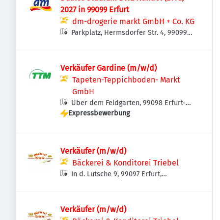
2027 in 99099 Erfurt
dm-drogerie markt GmbH + Co. KG
Parkplatz, Hermsdorfer Str. 4, 99099
Erfurt, Deutschland
Verkäufer Gardine (m/w/d)
Tapeten-Teppichboden- Markt
GmbH
Über dem Feldgarten, 99098 Erfurt-
Expressbewerbung
Linderbach, Deutschland
Verkäufer (m/w/d)
Bäckerei & Konditorei Triebel
In d. Lutsche 9, 99097 Erfurt,
Deutschland
Verkäufer (m/w/d)