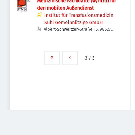
Medizinische Fachkräfte (w/m/d) für
den mobilen Außendienst
Institut für Transfusionsmedizin
Suhl Gemeinnützige GmbH
Albert-Schweitzer-Straße 15, 98527
Suhl, Deutschland
3
/
3